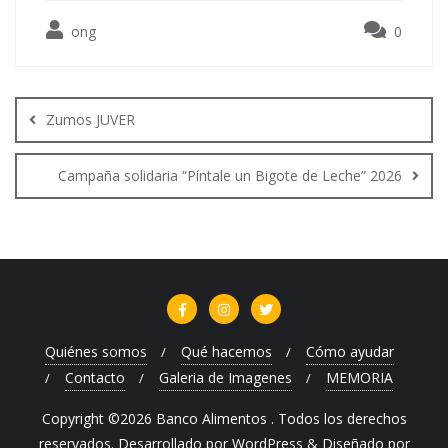
ong
0
Navegación
de
Zumos JUVER
entradas
Campaña solidaria “Píntale un Bigote de Leche” 2026
Quiénes somos
Qué hacemos
Cómo ayudar
Contacto
Galeria de Imagenes
MEMORIA
Copyright ©2026 Banco Alimentos . Todos los derechos
reservados.
Desarrollado por
WordPress
&
Diseñado por