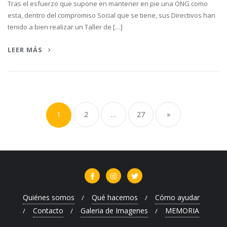
Tras el esfuerzo que supone en mantener en pie una ONG como
esta, dentro del compromiso Social que se tiene, sus Directivos han
tenido a bien realizar un Taller de […]
LEER MÁS
Paginación
de
1
2
…
27
»
entradas
Quiénes somos
Qué hacemos
Cómo ayudar
Contacto
Galeria de Imagenes
MEMORIA