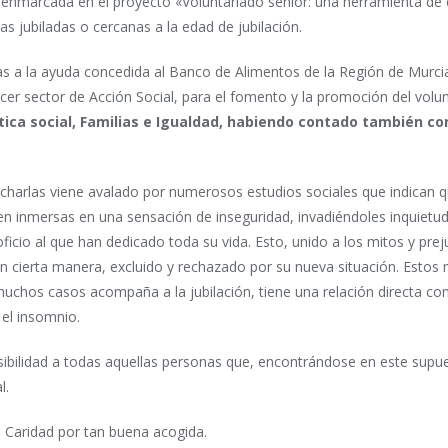
 enmarcada en el proyecto «Voluntariado senior: una herramienta d
nas jubiladas o cercanas a la edad de jubilación.
ias a la ayuda concedida al Banco de Alimentos de la Región de Murc
er sector de Acción Social, para el fomento y la promoción del volun
ítica social, Familias e Igualdad, habiendo contado también co
s charlas viene avalado por numerosos estudios sociales que indican
e ven inmersas en una sensación de inseguridad, invadiéndoles inquietu
icio al que han dedicado toda su vida. Esto, unido a los mitos y preju
en cierta manera, excluido y rechazado por su nueva situación. Est
muchos casos acompaña a la jubilación, tiene una relación directa con
 el insomnio.
sibilidad a todas aquellas personas que, encontrándose en este supue
l.
a Caridad por tan buena acogida.