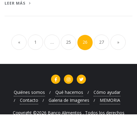
LEER MÁS
Paginación
de
«
1
…
25
26
27
»
entradas
Quiénes somos
Qué hacemos
Cómo ayudar
Contacto
Galeria de Imagenes
MEMORIA
Copyright ©2026 Banco Alimentos . Todos los derechos
reservados.
Desarrollado por
WordPress
&
Diseñado por
Bizberg Themes