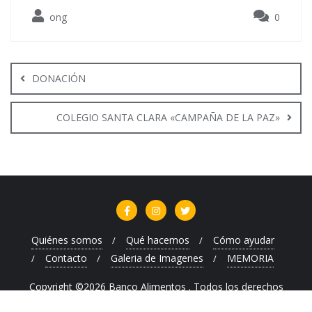
ong
0
Navegación
de
DONACIÓN
entradas
COLEGIO SANTA CLARA «CAMPAÑA DE LA PAZ»
Quiénes somos
Qué hacemos
Cómo ayudar
Contacto
Galeria de Imagenes
MEMORIA
Copyright ©2026 Banco Alimentos . Todos los derechos
reservados.
Desarrollado por
WordPress
&
Diseñado por