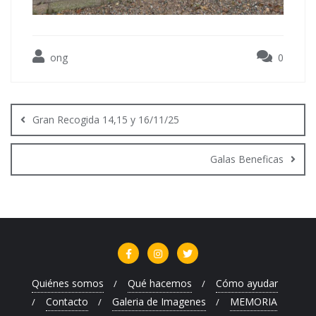
ong
0
Navegación
de
Gran Recogida 14,15 y 16/11/25
entradas
Galas Beneficas
Quiénes somos
Qué hacemos
Cómo ayudar
Contacto
Galeria de Imagenes
MEMORIA